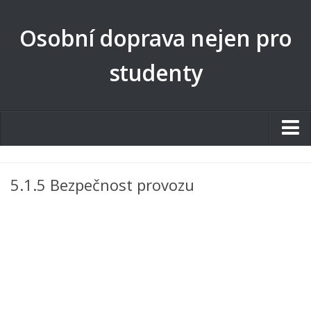
Osobní doprava nejen pro
studenty
Studentské.cz
5.1.5 Bezpečnost provozu
Tematické okruhy
Angličtina
Art
Biologie
Catering a Gastronomie
Český jazyk