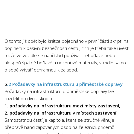
Cestovní ruch
Chemie
Dějepis
Doprava a Logistika
O tomto již opět bylo krátce pojednáno v první části skript, na
Ekologie
doplnění k pasivní bezpečnosti cestujících je třeba také uvést
to, že ve vozidle se například používají nehořlavé nebo
Ekonomie
alespoň špatně hořlavé a nekouřivé materiály, vozidlo samo
Fyzika
o sobě vytváří ochrannou klec apod.
Informatika
5
.2 Požadavky na infrastrukturu u příměstské dopravy
Jazyky
Požadavky na infrastrukturu u příměstské dopravy lze
Management
rozdělit do dvou skupin:
Marketing
1. požadavky na infrastrukturu mezi místy zastavení,
2. požadavky na infrastrukturu v místech zastavení.
Němčina
Samostatnou částí je kapitola, která se stručně věnuje
Občanská nauka
přepravě handicapovaných osob na železnici, přičemž