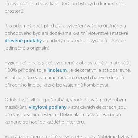
různých šířích a tloušťkách. PVC do bytových i komerčních
prostorů.
Pro příjemný pocit při chůzi a vytvoření vašeho útulného a
pohodového bydlení dodáváme kvalitní vícevrstvé i masivní
dřevěné podlahy
a parkety od předních výrobců. Dřevo -
jedinečné a originální.
Hygienické, nealergické, vyrobené z obnovitelných materiálů,
100% přírodní, to je
linoleum
. Je dekorativní a stálobarevné.
V nabídce pro vás máme mnoho různých barev a dekorů
přírodního linolea, které lze vzájemně kombinovat.
Odolné vůči vlhku i poškrábání, vhodné k vašim čtyřnohým
mazlíčkům.
Vinylové podlahy
v atraktivních dekorech jsou
pro vás ideálním řešením. Dokonalá imitace dřeva nebo
kamene se hodí do každého interiéru.
Vybíráte-li koberec, určitě si vyberete u nás. Nabízíme bytové,