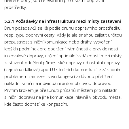
některé body jsou relevantní i pro ostatní dopravní
Pedagogika
prostředky.
Právo
Psychologie a Sociologie
5.2.1 Požadavky na infrastrukturu mezi místy zastavení
Druh požadavků se liší podle druhu dopravního prostředku,
Společenské vědy
resp. typu dopravní cesty. Vždy je ale snahou zajistit určitou
Technika
propustnost silniční komunikace nebo dráhy, vytvoření
Účetnictví
lepších podmínek pro dodržení rytmičnosti a pravidelnosti
intervalové dopravy, určení optimální vzdálenosti mezi místy
Zdravotnictví
zastavení, oddělení příměstské dopravy od ostatní dopravy
Zeměpis
(zejména dálkové) apod.U silničních komunikací je základním
problémem zamezení vlivu kongescí z důvodu přetížení
Novinky
nákladní silniční a individuální automobilovou dopravou.
Prvním krokem je přesunutí průtahů městem pro nákladní
silniční dopravu na jiné komunikace, hlavně v obvodu města,
kde často dochází ke kongescím.